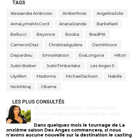
TAGS
Alessandra Ambrosio
AmberRose
AngelinaJolie
AnnaLynneMcCord
ArianaGrande
BarRefaeli
Bellucci
Beyonce
Booba
BradPitt
CameronDiaz
ChristinaAguilera
DemiMoore
Depardieu
EmnaWatson
EvaLongoria
Hilton
Justin Bieber
JustinTimberlake
Les Anges 5
LilyAllen
Madonna
MichaelJackson
Nabilla
NickiMinaj
Obama
LES PLUS CONSULTÉS
#EXCLU #LesAnges11 : Découvrez les
anciens Anges qui feront partis de cette
saison !
Dans quelques mois le tournage de La
onzième saison Des Anges commencera, si nous
n'avons aucune nouvelle sur la destination le casting