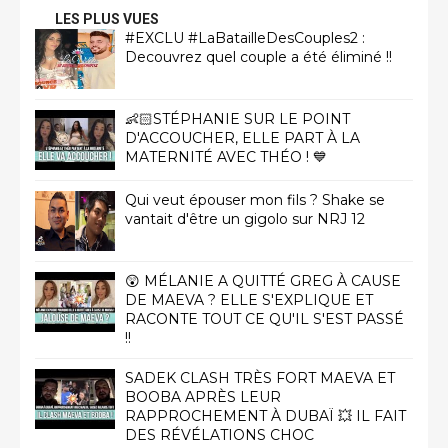
LES PLUS VUES
#EXCLU #LaBatailleDesCouples2 :
Decouvrez quel couple a été éliminé !!
👶🏻STÉPHANIE SUR LE POINT
D'ACCOUCHER, ELLE PART À LA
MATERNITÉ AVEC THÉO ! 💙
Qui veut épouser mon fils ? Shake se
vantait d'être un gigolo sur NRJ 12
😲 MÉLANIE A QUITTÉ GREG À CAUSE
DE MAEVA ? ELLE S'EXPLIQUE ET
RACONTE TOUT CE QU'IL S'EST PASSÉ
!!
SADEK CLASH TRÈS FORT MAEVA ET
BOOBA APRÈS LEUR
RAPPROCHEMENT À DUBAÏ 💥 IL FAIT
DES RÉVÉLATIONS CHOC