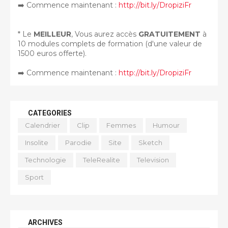
➡️ Commence maintenant :
http://bit.ly/DropiziFr
* Le
MEILLEUR
, Vous aurez accès
GRATUITEMENT
à
10 modules complets de formation (d'une valeur de
1500 euros offerte).
➡️ Commence maintenant :
http://bit.ly/DropiziFr
CATEGORIES
Calendrier
Clip
Femmes
Humour
Insolite
Parodie
Site
Sketch
Technologie
TeleRealite
Television
Sport
ARCHIVES